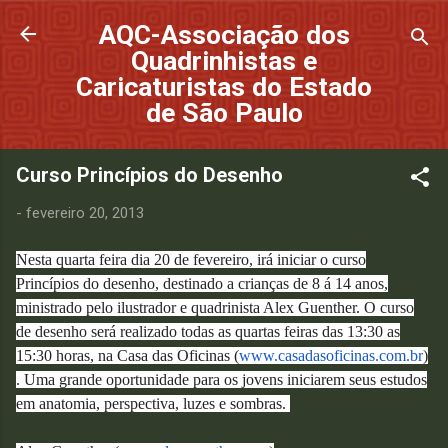
Pular para o conteúdo principal
AQC-Associação dos
Quadrinhistas e
Caricaturistas do Estado
de São Paulo
Curso Princípios do Desenho
-
fevereiro 20, 2013
Nesta quarta feira dia 20 de fevereiro, irá iniciar o curso
Princípios do desenho, destinado a crianças de 8 á 14 anos,
ministrado pelo ilustrador e quadrinista Alex Guenther. O curso
de desenho será realizado todas as quartas feiras das 13:30 as
15:30 horas, na Casa das Oficinas (
www.casadasoficinas.com.br
)
. Uma grande oportunidade para os jovens iniciarem seus estudos
em anatomia, perspectiva, luzes e sombras.